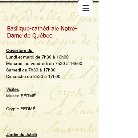
Basilique-cathédrale Notre-
Dame de Québec
Ouverture du
Lundi et mardi de 7h30 à 16h00
Mercredi au vendredi de 7h30 à 16h00
Samedi de 7h30 à 17h30
Dimanche de 8h30 à 17h00
Visites
:
Musée
FERMÉ
Crypte FERMÉ
Jardin du Jubilé