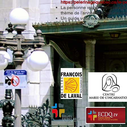
https://pelerinagequebec.ca/le-p
La personne responsable des pè
thème de l'année et s'occupera de
Un guide vous conduira de l'un à l
chacune des étapes de votre pèle
du lieu.