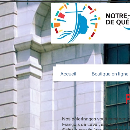
Accueil
Boutique en lign
Accueil
Boutique en ligne
P
Nos pèlerinages vous ramènent aux
François de Laval, sainte Marie d
Saint-Augustin. Vous marchez dan