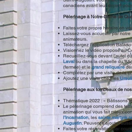
canadiens avant leur départ pour
Pèlerinage à Notre-Dame de Q
Faites votre propre horaire en vou
Laissez-vous accueillir par notr
animateurs.
Téléchargez l'application Balado
Visionnez le vidéo proposé au Ce
Recueillez-vous devant l'autel 
Laval
ou dans la chapelle du Sac
(fermée) et le
grand reliquaire
des
Complétez par une visite de la cr
Ajoutez une visite chez les
Ursul
Pèlerinage aux tombeaux de nos
Thématique 2022 : « Bâtissons le
Le pèlerinage comprend des temps
animation qui vous fait mieux co
l'Incarnation
, les
saints martyrs 
Augustin
. Peuvent s'ajouter auss
Faites votre réservation par cour