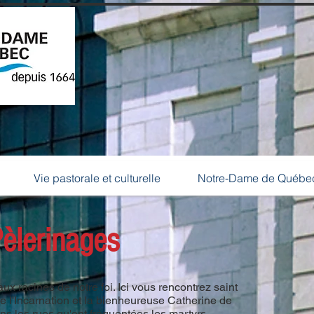
e
Vie pastorale et culturelle
Notre-Dame de Québ
Vie pastorale et culturelle
Notre-Dame de Québe
èlerinages
 racines de notre foi. Ici vous rencontrez saint
e l'Incarnation et la bienheureuse Catherine de
s les rues qu'ont fréquentées les martyrs