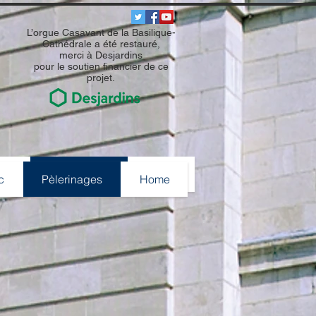
L’orgue Casavant de la Basilique-
Cathédrale a été restauré,
merci à Desjardins
pour le soutien financier de ce
projet.
ec
Pèlerinages
Home
c
Pèlerinages
Home