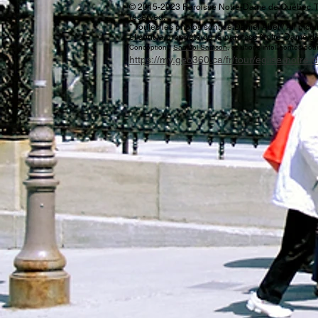
© 2015-2023 Paroisse Notre-Dame de Québec. Tous
reserved.
* Toutes les photos sont de Daniel Abel / All pict
et sont la propriété de la paroisse Notre-Dame 
Conception :
Samuel Samson
, solutions intelligentes pou
https://my.geo360.ca/fr/tour/eglise-notre