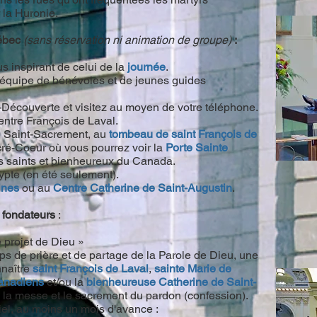
 la Huronie.
uébec
(sans réservation ni animation de groupe)
:
s inspirant de celui de la
journée
.
e équipe de bénévoles et de jeunes guides
-Découverte et visitez au moyen de votre téléphone.
ntre François de Laval.
du Saint-Sacrement, au
tombeau de saint François de
ré-Coeur où vous pourrez voir la
Porte Sainte
 saints et bienheureux du Canada.
ypte (en été seulement).
ines
ou au
Centre Catherine de Saint-Augustin
.
 fondateurs
:
 projet de Dieu »
 de prière et de partage de la Parole de Dieu, une
nnaître
saint François de Laval
,
sainte Marie de
canadiens
et/ou la
bienheureuse Catherine de Saint-
i la messe et le sacrement du pardon (confession).
riel, au moins un mois d'avance :