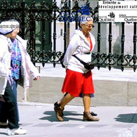
 droits réservés / All rights
ures are from
Daniel Abel
*
de Québec
.
r organismes religieux et caritatifs
-dame-de-la-garde