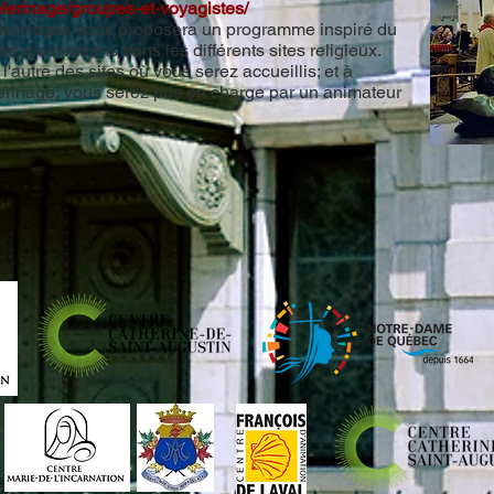
elerinage/groupes-et-voyagistes/
lerinages vous proposera un programme inspiré du
s réservations dans les différents sites religieux.
'autre des sites où vous serez accueillis; et à
rinage, vous serez pris en charge par un animateur