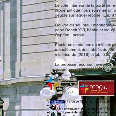
Le côté intérieur de la porte se 
rappelant que nous sommes un peu
peuple sur lequel repose l'Esprit 
Oeuvre du sculpteur montréalais, 
pape Benoît XVI, bénite et inaug
Cyprien Lacroix.
Plusieurs centaines de milliers de
recueillement, des jubilés du 35
miséricorde (2016) et jubilé du 
La paroisse reconnaît avec bonhe
qui ont assuré le financement de
© 2015-2023 Paroisse Notre-Dame de Québec. Tous
reserved.
* Toutes les photos sont de Daniel Abel / All pict
et sont la propriété de la paroisse Notre-Dame 