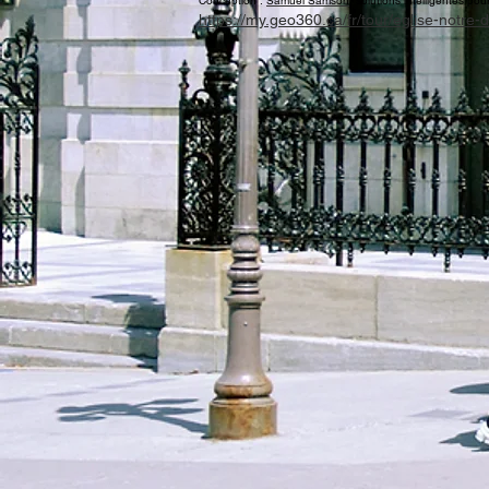
Conception :
Samuel Samson
, solutions intelligentes pou
https://my.geo360.ca/fr/tour/eglise-notre