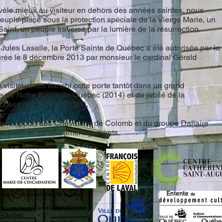
révèle mieux au visiteur en dehors des années saintes, nous
ple placé sous la protection spéciale de la Vierge Marie, un
Saint, un peuple traversé par la lumière de la résurrection.
Jules Lasalle, la Porte Sainte de Québec a été autorisée par le
urée le 8 décembre 2013 par monsieur le cardinal Gérald
 visiteurs ont franchi cette porte tantôt dans un grand
0e de Notre-Dame de Québec (2014) et du jubilé de la
Diocèse de Québec (2024).
ur l'apport des Chevaliers de Colomb et du groupe Dallaire
 la porte et de ses aménagements.
 droits réservés / All rights
ures are from
Daniel Abel
*
de Québec