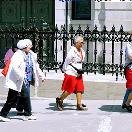
.
r organismes religieux et caritatifs
-dame-de-la-garde