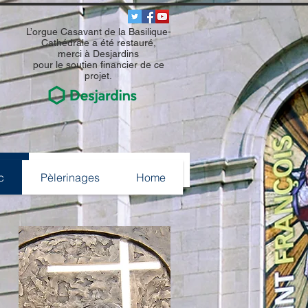
L’orgue Casavant de la Basilique-
Cathédrale a été restauré,
merci à Desjardins
pour le soutien financier de ce
projet.
ec
Pèlerinages
Home
c
Pèlerinages
Home