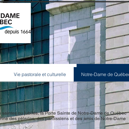
e
Vie pastorale et culturelle
Notre-Dame de Québ
Vie pastorale et culturelle
Notre-Dame de Québe
 saintes ou jubilés, la Porte Sainte de Notre-Dame de Québec
ionné des pèlerins, des paroissiens et des amis de Notre-Dame