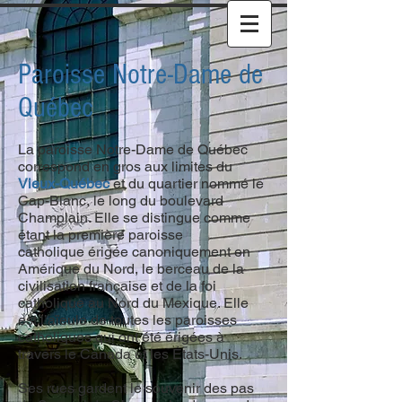
Paroisse Notre-Dame de
Québec
La paroisse Notre-Dame de Québec
correspond en gros aux limites du
Vieux-Québec
et du quartier nommé le
Cap-Blanc, le long du boulevard
Champlain
. Elle se distingue comme
étant la première paroisse
catholique érigée canoniquement en
Amérique du Nord, le berceau de la
civilisation française et de la foi
catholique au Nord du Mexique. Elle
est l’aïeule de toutes les paroisses
catholiques qui ont été érigées à
travers le Canada et les États-Unis.
Ses rues gardent le souvenir des pas