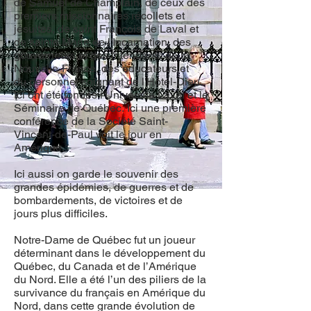
de Samuel de Champlain, de ceux des
premiers missionnaires récollets et
jésuites, de saint François de Laval et
de sainte Marie de l'Incarnation, des
gouverneurs et des intendants de la
Nouvelle-France, des éducateurs et
du personnel soignant de l'Hôtel-Dieu.
Ici ont été fondés l'Université Laval et le
Séminaire de Québec. Ici une première
conférence de la Société Saint-
Vincent-de-Paul voit le jour en
Amérique.
Ici aussi on garde le souvenir des
grandes épidémies, de guerres et de
bombardements, de victoires et de
jours plus difficiles.
Notre-Dame de Québec fut un joueur
déterminant dans le développement du
Québec, du Canada et de l’Amérique
du Nord. Elle a été l’un des piliers de la
survivance du français en Amérique du
Nord, dans cette grande évolution de